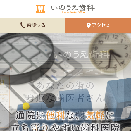
電話する
アクセス
あなたの街の
身近な歯医者さん
シンプル
通院に
わかりやすく、
当院が選ばれる
当院が選ばれる
きっちりした
便利
ナチュラル
な、
納得
気軽
に
立ち寄りやすい歯科医院
クリーン
4つ
4つ
感染予防
感染予防
のポイント
のポイント
対策