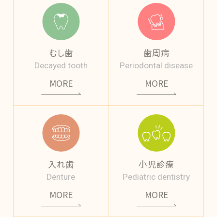
むし歯
歯周病
Decayed tooth
Periodontal disease
MORE
MORE
入れ歯
小児診療
Denture
Pediatric dentistry
MORE
MORE