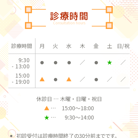
診療時間
Consultation hours
診療時間
月
火
水
木
金
土
日/祝
9:30
／
★
／
●
●
●
●
- 13:00
15:00
▲
▲
／
／
／
●
●
- 19:00
休診日 … 木曜・日曜・祝日
▲
…
15:00〜18:00
★
…
9:30〜14:00
初診受付は診療時間終了の30分前までです。